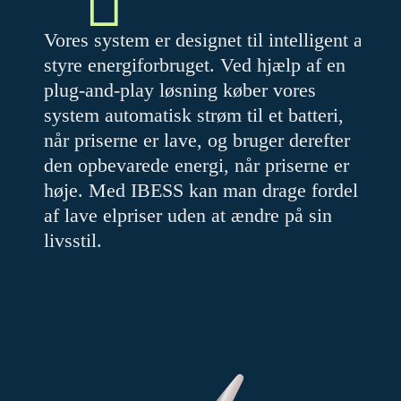
Vores
system
er
designet
til
intelligent
at
styre
energiforbruget.
Ved
hjælp
af
en
plug-and-play
løsning
køber
vores
system
automatisk
strøm
til
et
batteri,
når
priserne
er
lave,
og
bruger
derefter
den
opbevarede
energi,
når
priserne
er
høje.
Med
IBESS
kan
man
drage
fordel
af
lave
elpriser
uden
at
ændre
på
sin
livsstil.